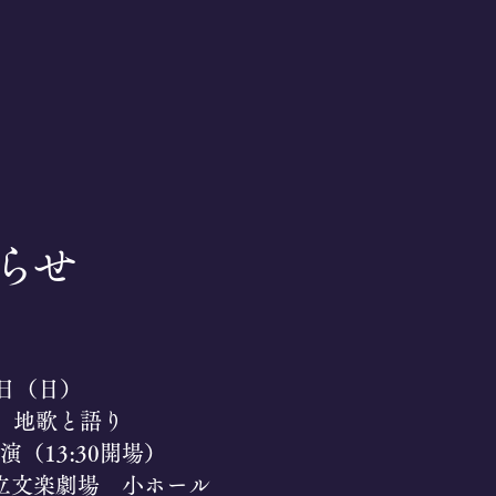
らせ
0日（日）
回 地歌と語り
開演（13:30開場）
立文楽劇場 小ホール