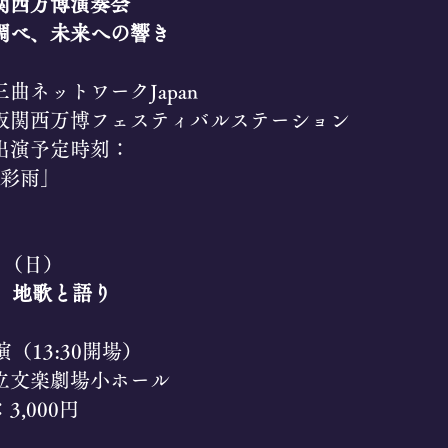
・関西万博演奏会
調べ、未来への響き
曲ネットワークJapan​
阪関西万博フェスティバルステーション
中出演予定時刻：
0「彩雨」
日（日）
回 地歌と語り
演（13:30開場）
立文楽劇場小ホール
3,000円