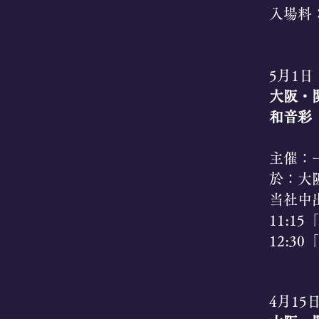
入場料：
5月1日
大阪・
和音彩
​主催：
於：大
​当社
11:1
​12:3
4月15