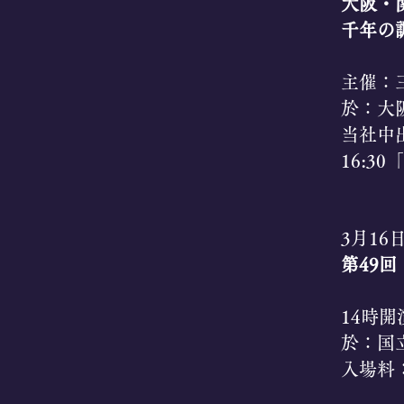
​大阪
千年の
主催：三
於：大
​当社
16:3
3月16
第49
14時開
於：国
入場料：