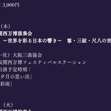
3,000円
（木）
関西万博演奏会
 ～世界を彩る日本の響き～ 箏・三絃・尺八の
一社）大阪三曲協会​
阪関西万博フェスティバルステーション
中出演予定時刻：
5「夕月の思い出」
0「彩雨」
日（火）