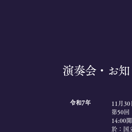
一般社団法人
月清古曲保存会
演奏会・お知
令和7年
11月3
​第50
14:00
於：国